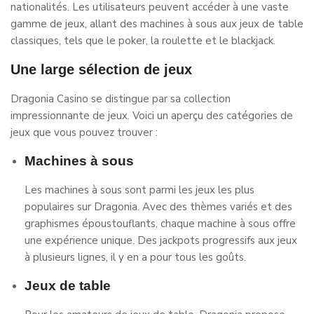
nationalités. Les utilisateurs peuvent accéder à une vaste
gamme de jeux, allant des machines à sous aux jeux de table
classiques, tels que le poker, la roulette et le blackjack.
Une large sélection de jeux
Dragonia Casino se distingue par sa collection
impressionnante de jeux. Voici un aperçu des catégories de
jeux que vous pouvez trouver :
Machines à sous
Les machines à sous sont parmi les jeux les plus
populaires sur Dragonia. Avec des thèmes variés et des
graphismes époustouflants, chaque machine à sous offre
une expérience unique. Des jackpots progressifs aux jeux
à plusieurs lignes, il y en a pour tous les goûts.
Jeux de table