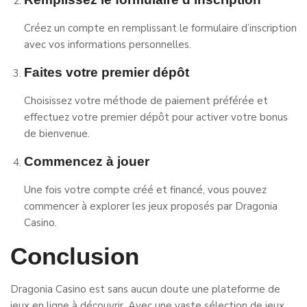
Créez un compte en remplissant le formulaire d’inscription
avec vos informations personnelles.
Faites votre premier dépôt
Choisissez votre méthode de paiement préférée et
effectuez votre premier dépôt pour activer votre bonus
de bienvenue.
Commencez à jouer
Une fois votre compte créé et financé, vous pouvez
commencer à explorer les jeux proposés par Dragonia
Casino.
Conclusion
Dragonia Casino est sans aucun doute une plateforme de
jeux en ligne à découvrir. Avec une vaste sélection de jeux,