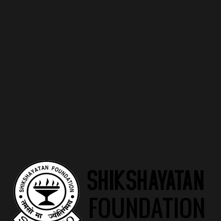
Soirées à thème : Hermès Casino propose des soirées à
thème qui allient jeux et divertissement. Les joueurs
peuvent participer à des tournois de poker tout en
profitant de spectacles de danse ou de musique live.
Dégustations gastronomiques : Les casinos Hermès
collaborent avec des chefs étoilés pour offrir des repas
raffinés, créant une expérience culinaire inoubliable.
Ateliers de luxe : Les clients peuvent participer à des
ateliers exclusifs où ils apprennent les secrets du jeu,
tout en découvrant l’histoire et l’artisanat de la marque
Hermès.
Pourquoi choisir Hermès
Casino ?
Le choix d’un casino peut être déterminant pour une
expérience de jeu réussie. Voici quelques raisons pour