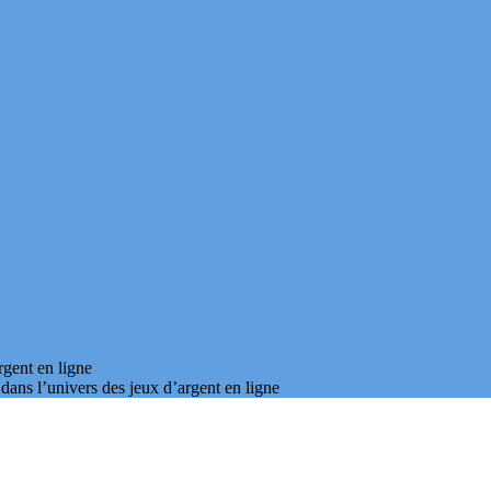
rgent en ligne
ans l’univers des jeux d’argent en ligne