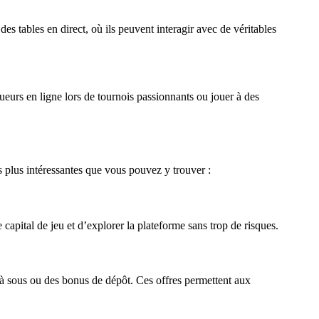
s tables en direct, où ils peuvent interagir avec de véritables
ueurs en ligne lors de tournois passionnants ou jouer à des
 plus intéressantes que vous pouvez y trouver :
pital de jeu et d’explorer la plateforme sans trop de risques.
 à sous ou des bonus de dépôt. Ces offres permettent aux