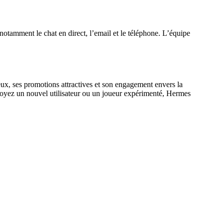
otamment le chat en direct, l’email et le téléphone. L’équipe
ux, ses promotions attractives et son engagement envers la
 soyez un nouvel utilisateur ou un joueur expérimenté, Hermes