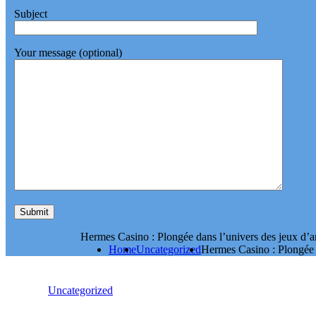
Subject
Your message (optional)
Hermes Casino : Plongée dans l’univers des jeux d’a
Home
Uncategorized
Hermes Casino : Plongée d
Uncategorized