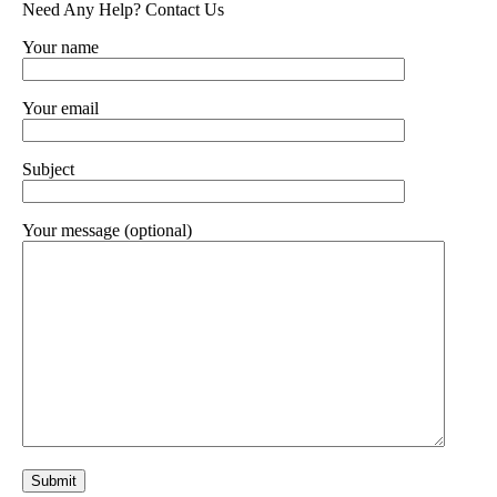
Need Any Help? Contact Us
Your name
Your email
Subject
Your message (optional)