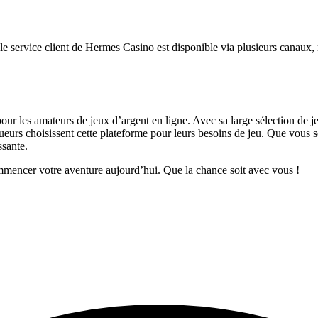
e service client de Hermes Casino est disponible via plusieurs canaux, n
r les amateurs de jeux d’argent en ligne. Avec sa large sélection de je
oueurs choisissent cette plateforme pour leurs besoins de jeu. Que vous
ssante.
ommencer votre aventure aujourd’hui. Que la chance soit avec vous !