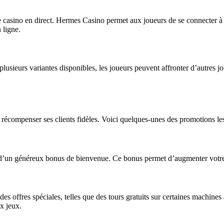
 casino en direct. Hermes Casino permet aux joueurs de se connecter à de
 ligne.
usieurs variantes disponibles, les joueurs peuvent affronter d’autres jo
récompenser ses clients fidèles. Voici quelques-unes des promotions les
 d’un généreux bonus de bienvenue. Ce bonus permet d’augmenter votre ca
 offres spéciales, telles que des tours gratuits sur certaines machines
x jeux.