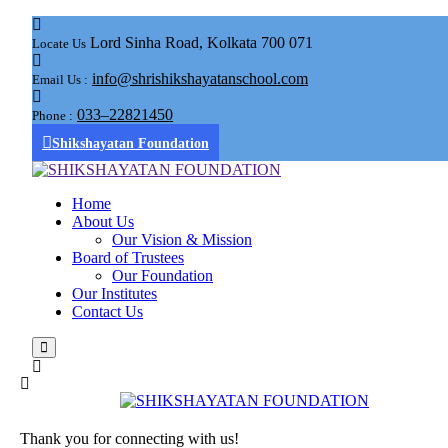
Lord Sinha Road, Kolkata 700 071
Locate Us
info@shrishikshayatanschool.com
Email Us :
033–22821450
Phone :
Shikshayatan Foundation
Home
About Us
Our Vision & Mission
Board of Trustees
Our Foundation
Our Institutes
Contact Us
Thank you for connecting with us!