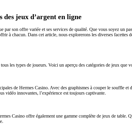
 des jeux d’argent en ligne
 par son offre variée et ses services de qualité. Que vous soyez un pa
ir à chacun. Dans cet article, nous explorerons les diverses facettes 
tous les types de joueurs. Voici un aperçu des catégories de jeux que v
ncipales de Hermes Casino. Avec des graphismes à couper le souffle et d
us vidéo innovantes, l’expérience est toujours captivante.
ermes Casino offre également une gamme complète de jeux de table. Que c
e.