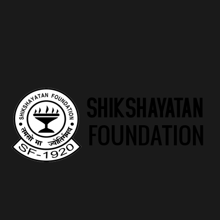
Pour ceux qui souhaitent prolonger leur séjour, La Riviera
Casino est associé à des hôtels de luxe à proximité. Ces
établissements offrent un hébergement confortable et
des services haut de gamme, vous permettant de
profiter pleinement de votre escapade.
Les Attractions
Environnantes
La Riviera Casino ne se limite pas seulement aux jeux. La
région regorge d’attractions touristiques qui méritent d’être
explorées. Voici quelques-unes des meilleures choses à faire
à proximité :
Visite de Monte-Carlo
À quelques kilomètres de La Riviera, Monte-Carlo est
célèbre pour son glamour et son style de vie luxueux. Ne