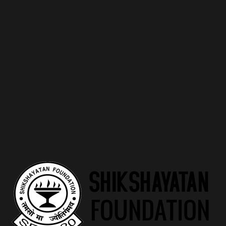
Visitez le site de Locowin casino.
Cliquez sur le bouton d’inscription situé en haut à droite
de la page.
Remplissez le formulaire d’inscription avec vos
informations personnelles.
Vérifiez votre adresse e-mail en cliquant sur le lien de
confirmation envoyé par le casino.
Effectuez votre premier dépôt et commencez à jouer !
Les jeux en ligne sur
mobile
Avec l’essor des smartphones et des tablettes, Locowin
casino a également optimisé sa plateforme pour le jeu
mobile. Les joueurs peuvent profiter de leurs jeux préférés