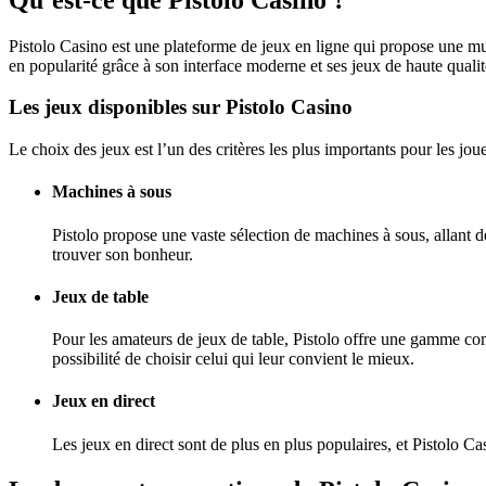
Pistolo Casino est une plateforme de jeux en ligne qui propose une mu
en popularité grâce à son interface moderne et ses jeux de haute qualit
Les jeux disponibles sur Pistolo Casino
Le choix des jeux est l’un des critères les plus importants pour les jo
Machines à sous
Pistolo propose une vaste sélection de machines à sous, allant 
trouver son bonheur.
Jeux de table
Pour les amateurs de jeux de table, Pistolo offre une gamme comp
possibilité de choisir celui qui leur convient le mieux.
Jeux en direct
Les jeux en direct sont de plus en plus populaires, et Pistolo Ca