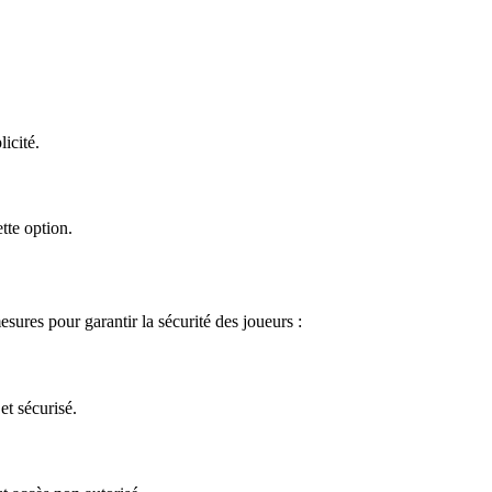
icité.
tte option.
sures pour garantir la sécurité des joueurs :
et sécurisé.