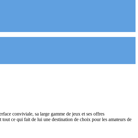
terface conviviale, sa large gamme de jeux et ses offres
t tout ce qui fait de lui une destination de choix pour les amateurs de