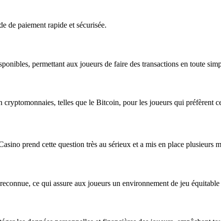
de de paiement rapide et sécurisée.
onibles, permettant aux joueurs de faire des transactions en toute simpl
cryptomonnaies, telles que le Bitcoin, pour les joueurs qui préfèrent ce
Casino prend cette question très au sérieux et a mis en place plusieurs me
u reconnue, ce qui assure aux joueurs un environnement de jeu équitable 