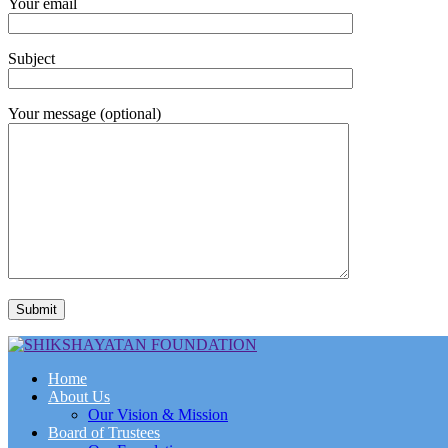
Your email
Subject
Your message (optional)
Home
About Us
Our Vision & Mission
Board of Trustees