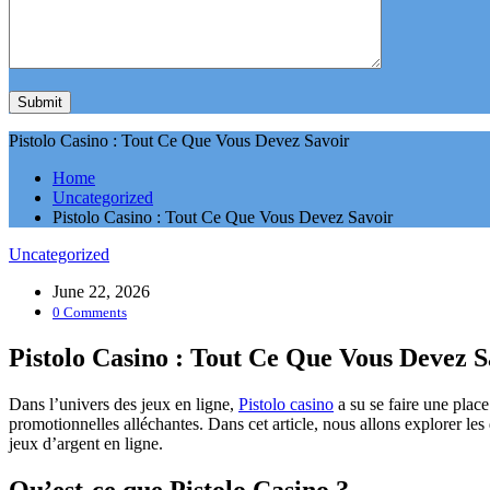
Pistolo Casino : Tout Ce Que Vous Devez Savoir
Home
Uncategorized
Pistolo Casino : Tout Ce Que Vous Devez Savoir
Uncategorized
June 22, 2026
0 Comments
Pistolo Casino : Tout Ce Que Vous Devez S
Dans l’univers des jeux en ligne,
Pistolo casino
a su se faire une place
promotionnelles alléchantes. Dans cet article, nous allons explorer les 
jeux d’argent en ligne.
Qu’est-ce que Pistolo Casino ?