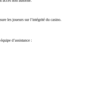
t accès non autorisé.
ure les joueurs sur l’intégrité du casino.
 équipe d’assistance :