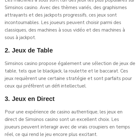
Les machines à sous sont l’un des jeux les plus populaires sur
Simsinos casino. Avec des thèmes variés, des graphismes
attrayants et des jackpots progressifs, ces jeux sont
incontournables. Les joueurs peuvent choisir parmi des
classiques, des machines à sous vidéo et des machines à
sous à jackpot.
2. Jeux de Table
Simsinos casino propose également une sélection de jeux de
table, tels que le blackjack, la roulette et le baccarat. Ces
jeux requièrent une certaine stratégie et sont parfaits pour
ceux qui préfèrent un défi intellectuel.
3. Jeux en Direct
Pour une expérience de casino authentique, les jeux en
direct de Simsinos casino sont un excellent choix. Les
joueurs peuvent interagir avec de vrais croupiers en temps
réel, ce qui rend le jeu encore plus excitant.