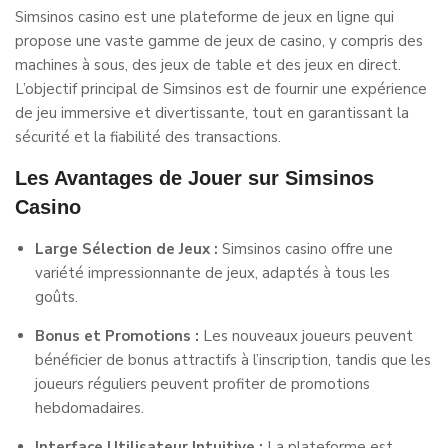
Simsinos casino est une plateforme de jeux en ligne qui
propose une vaste gamme de jeux de casino, y compris des
machines à sous, des jeux de table et des jeux en direct.
L’objectif principal de Simsinos est de fournir une expérience
de jeu immersive et divertissante, tout en garantissant la
sécurité et la fiabilité des transactions.
Les Avantages de Jouer sur Simsinos
Casino
Large Sélection de Jeux :
Simsinos casino offre une
variété impressionnante de jeux, adaptés à tous les
goûts.
Bonus et Promotions :
Les nouveaux joueurs peuvent
bénéficier de bonus attractifs à l’inscription, tandis que les
joueurs réguliers peuvent profiter de promotions
hebdomadaires.
Interface Utilisateur Intuitive :
La plateforme est