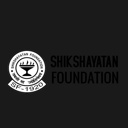
Casino
La sécurité des transactions est cruciale dans le monde des
casinos en ligne. Simsinos casino propose une variété de
méthodes de paiement pour répondre aux besoins de tous
les joueurs. Voici quelques-unes des options disponibles :
Cartes de Crédit et de Débit
Les cartes Visa et MasterCard sont acceptées pour les
dépôts et les retraits, offrant une méthode rapide et
sécurisée pour gérer vos fonds.
Portefeuilles Électroniques
Pour ceux qui préfèrent les solutions numériques,
Simsinos casino accepte des portefeuilles électroniques
tels que PayPal, Skrill et Neteller. Ces options
permettent des transactions instantanées et un niveau
de sécurité supplémentaire.