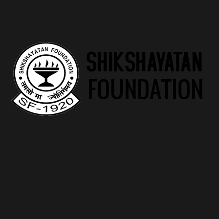
Cartes de crédit et de débit
Les cartes Visa et Mastercard sont largement acceptées,
offrant une méthode de paiement rapide et sécurisée.
Portefeuilles électroniques
Des options comme Skrill et Neteller permettent des
transactions instantanées, idéales pour les joueurs
souhaitant un accès rapide à leurs fonds.
Cryptomonnaies
Pour ceux qui préfèrent utiliser des cryptomonnaies,
Spinboss accepte également Bitcoin et d’autres devises
numériques, offrant ainsi une couche supplémentaire
d’anonymat et de sécurité.
Support client de