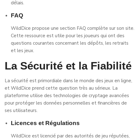
délais.
FAQ
WildDice propose une section FAQ complète sur son site.
Cette ressource est utile pour les joueurs qui ont des
questions courantes concernant les dépôts, les retraits
et les jeux.
La Sécurité et la Fiabilité
La sécurité est primordiale dans le monde des jeux en ligne,
et WildDice prend cette question très au sérieux. La
plateforme utilise des technologies de cryptage avancées
pour protéger les données personnelles et financières de
ses utilisateurs.
Licences et Régulations
WildDice est licencié par des autorités de jeu réputées,