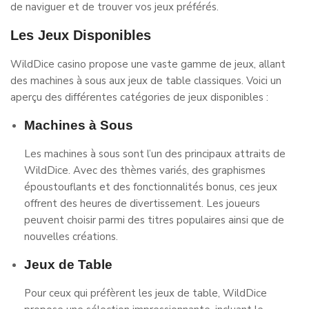
de naviguer et de trouver vos jeux préférés.
Les Jeux Disponibles
WildDice casino propose une vaste gamme de jeux, allant
des machines à sous aux jeux de table classiques. Voici un
aperçu des différentes catégories de jeux disponibles :
Machines à Sous
Les machines à sous sont l’un des principaux attraits de
WildDice. Avec des thèmes variés, des graphismes
époustouflants et des fonctionnalités bonus, ces jeux
offrent des heures de divertissement. Les joueurs
peuvent choisir parmi des titres populaires ainsi que de
nouvelles créations.
Jeux de Table
Pour ceux qui préfèrent les jeux de table, WildDice