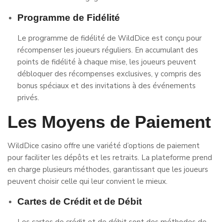
Programme de Fidélité
Le programme de fidélité de WildDice est conçu pour
récompenser les joueurs réguliers. En accumulant des
points de fidélité à chaque mise, les joueurs peuvent
débloquer des récompenses exclusives, y compris des
bonus spéciaux et des invitations à des événements
privés.
Les Moyens de Paiement
WildDice casino offre une variété d’options de paiement
pour faciliter les dépôts et les retraits. La plateforme prend
en charge plusieurs méthodes, garantissant que les joueurs
peuvent choisir celle qui leur convient le mieux.
Cartes de Crédit et de Débit