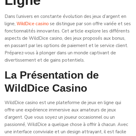
Ligne
Dans l’univers en constante évolution des jeux d’argent en
ligne,
se distingue par son offre variée et ses
WildDice casino
fonctionnalités innovantes. Cet article explore les différents
aspects de WildDice casino, des jeux proposés aux bonus,
en passant par les options de paiement et le service client.
Préparez-vous à plonger dans un monde captivant de
divertissement et de gains potentiels.
La Présentation de
WildDice Casino
WildDice casino est une plateforme de jeux en ligne qui
offre une expérience immersive aux amateurs de jeux
d’argent. Que vous soyez un joueur occasionnel ou un
passionné, WildDice a quelque chose à offrir à chacun. Avec
une interface conviviale et un design attrayant, il est facile