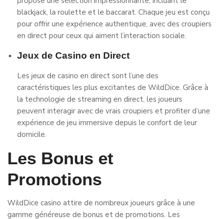
propose une sélection impressionnante, incluant le
blackjack, la roulette et le baccarat. Chaque jeu est conçu
pour offrir une expérience authentique, avec des croupiers
en direct pour ceux qui aiment l’interaction sociale.
Jeux de Casino en Direct
Les jeux de casino en direct sont l’une des
caractéristiques les plus excitantes de WildDice. Grâce à
la technologie de streaming en direct, les joueurs
peuvent interagir avec de vrais croupiers et profiter d’une
expérience de jeu immersive depuis le confort de leur
domicile.
Les Bonus et
Promotions
WildDice casino attire de nombreux joueurs grâce à une
gamme généreuse de bonus et de promotions. Les