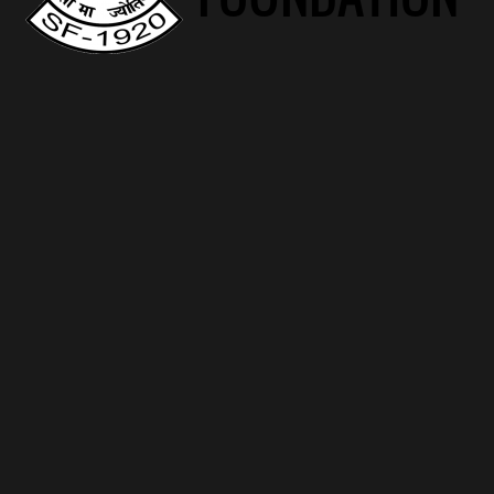
propose également une multitude d’événements et de
divertissements tout au long de l’année. Des concerts en
direct aux spectacles de cabaret, vous trouverez toujours
quelque chose d’excitant à faire lors de votre visite. Ces
événements ajoutent une dimension supplémentaire à
l’expérience de jeu et garantissent que chaque visite est
unique.
Pourquoi choisir Hermes
Casino ?
Avec tant d’options de casinos disponibles, vous vous
demandez peut-être pourquoi choisir Hermes Casino. Voici
quelques raisons qui devraient vous convaincre :
Un cadre luxueux
Le luxe et l’élégance sont au cœur de l’expérience