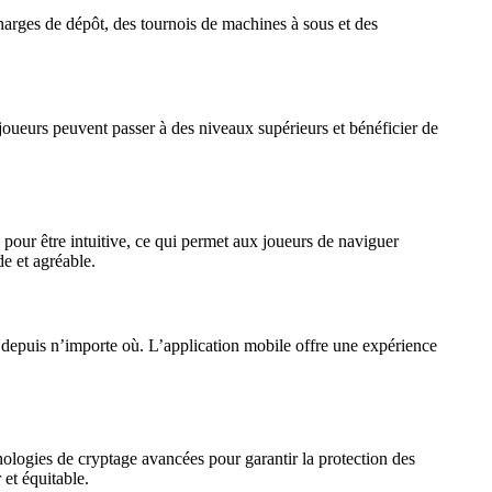
arges de dépôt, des tournois de machines à sous et des
joueurs peuvent passer à des niveaux supérieurs et bénéficier de
e pour être intuitive, ce qui permet aux joueurs de naviguer
de et agréable.
 depuis n’importe où. L’application mobile offre une expérience
hnologies de cryptage avancées pour garantir la protection des
 et équitable.