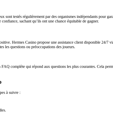
eux sont testés régulièrement par des organismes indépendants pour garan
te confiance, sachant qu’ils ont une chance équitable de gagner.
ositive. Hermes Casino propose une assistance client disponible 24/7 via 
tes les questions ou préoccupations des joueurs.
n FAQ complète qui répond aux questions les plus courantes. Cela perme
o
pes à suivre :
les.