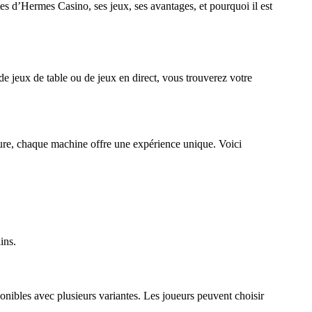
ttes d’Hermes Casino, ses jeux, ses avantages, et pourquoi il est
 jeux de table ou de jeux en direct, vous trouverez votre
ture, chaque machine offre une expérience unique. Voici
ins.
onibles avec plusieurs variantes. Les joueurs peuvent choisir