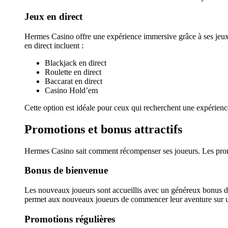
Jeux en direct
Hermes Casino offre une expérience immersive grâce à ses jeux e
en direct incluent :
Blackjack en direct
Roulette en direct
Baccarat en direct
Casino Hold’em
Cette option est idéale pour ceux qui recherchent une expérience
Promotions et bonus attractifs
Hermes Casino sait comment récompenser ses joueurs. Les promot
Bonus de bienvenue
Les nouveaux joueurs sont accueillis avec un généreux bonus de
permet aux nouveaux joueurs de commencer leur aventure sur u
Promotions régulières