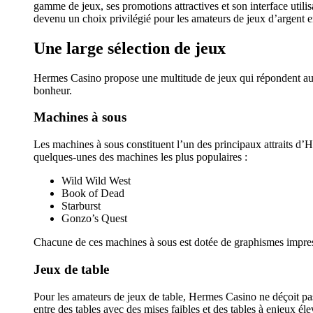
gamme de jeux, ses promotions attractives et son interface utilis
devenu un choix privilégié pour les amateurs de jeux d’argent e
Une large sélection de jeux
Hermes Casino propose une multitude de jeux qui répondent aux 
bonheur.
Machines à sous
Les machines à sous constituent l’un des principaux attraits d
quelques-unes des machines les plus populaires :
Wild Wild West
Book of Dead
Starburst
Gonzo’s Quest
Chacune de ces machines à sous est dotée de graphismes impres
Jeux de table
Pour les amateurs de jeux de table, Hermes Casino ne déçoit pas.
entre des tables avec des mises faibles et des tables à enjeux éle